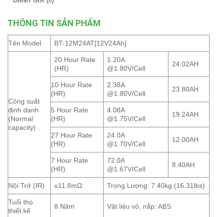
ĐÁNH GIÁ (0)
THÔNG TIN SẢN PHẨM
Tên Model
BT-12M24AT[12V24Ah]
20 Hour Rate
1.20A
24.02AH
(HR)
@1.80V/Cell
10 Hour Rate
2.38A
23.80AH
(HR)
@1.80V/Cell
Công suất
định danh
5 Hour Rate
4.08A
19.24AH
(Normal
(HR)
@1.75V/Cell
capacity)
27 Hour Rate
24.0A
12.00AH
(HR)
@1.70V/Cell
7 Hour Rate
72.0A
8.40AH
(HR)
@1.67V/Cell
Nội Trở (IR)
≤11.8mΩ
Trọng Lượng: 7.40kg (16.31lbs)
Tuổi thọ
8 Năm
Vật liệu vỏ, nắp: ABS
thiết kế