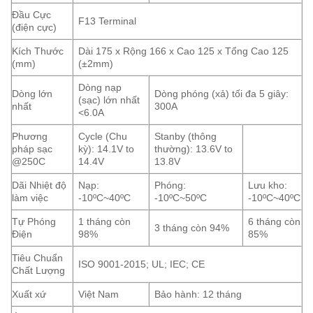
Đầu Cực
F13 Terminal
(điện cực)
Kích Thước
Dài 175 x Rộng 166 x Cao 125 x Tổng Cao 125
(mm)
(±2mm)
Dòng nạp
Dòng lớn
Dòng phóng (xả) tối đa 5 giây:
(sạc) lớn nhất
nhất
300A
<6.0A
Phương
Cycle (Chu
Stanby (thông
pháp sạc
kỳ): 14.1V to
thường): 13.6V to
@250C
14.4V
13.8V
Dãi Nhiệt độ
Nạp:
Phóng:
Lưu kho:
làm việc
-10ºC~40ºC
-10ºC~50ºC
-10ºC~40ºC
Tự Phóng
1 tháng còn
6 tháng còn
3 tháng còn 94%
Điện
98%
85%
Tiêu Chuẩn
ISO 9001-2015; UL; IEC; CE
Chất Lượng
Xuất xứ
Việt Nam
Bảo hành: 12 tháng