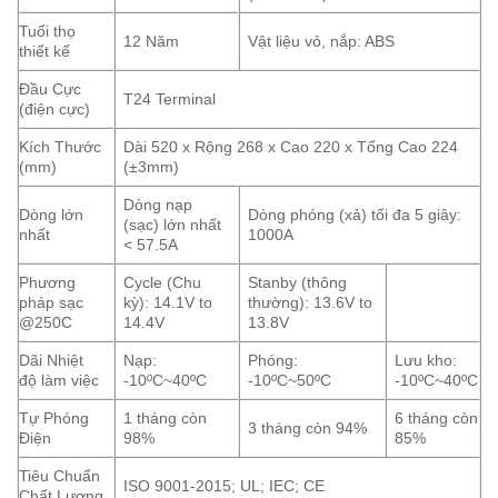
Tuổi thọ
12 Năm
Vật liệu vỏ, nắp: ABS
thiết kế
Đầu Cực
T24 Terminal
(điện cực)
Kích Thước
Dài 520 x Rộng 268 x Cao 220 x Tổng Cao 224
(mm)
(±3mm)
Dòng nạp
Dòng lớn
Dòng phóng (xả) tối đa 5 giây:
(sạc) lớn nhất
nhất
1000A
< 57.5A
Phương
Cycle (Chu
Stanby (thông
pháp sạc
kỳ): 14.1V to
thường): 13.6V to
@250C
14.4V
13.8V
Dãi Nhiệt
Nạp:
Phóng:
Lưu kho:
độ làm việc
-10ºC~40ºC
-10ºC~50ºC
-10ºC~40ºC
Tự Phóng
1 tháng còn
6 tháng còn
3 tháng còn 94%
Điện
98%
85%
Tiêu Chuẩn
ISO 9001-2015; UL; IEC; CE
Chất Lượng