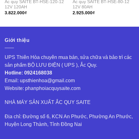
Ắc quy SAITE BT-HSE-120-12
Ắc quy SAITE BT-HSE-80-12
12V 120AH
12V 80AH
3.822.000
₫
2.925.000
₫
Giới thiệu
UPS Thiên Hòa chuyên mua bán, sửa chữa và bảo trì các
sản phẩm BỘ LƯU ĐIỆN ( UPS ), Ắc Quy.
Hotline: 0924168038
Email: upsthienhoa@gmail.com
Website: phanphoiacquysaite.com
NHÀ MÁY SẢN XUẤT ẮC QUY SAITE
Địa chỉ: Đường số 6, KCN An Phước, Phường An Phước,
Huyện Long Thành, Tỉnh Đồng Nai