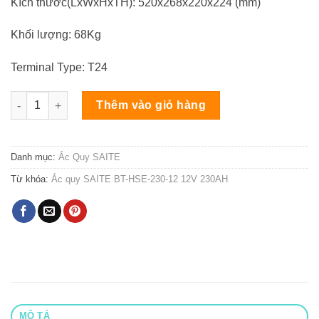
Kích thước(LxWxHxTH): 520x268x220x224 (mm)
Khối lượng: 68Kg
Terminal Type: T24
Ắc quy SAITE BT-HSE-230-12 12V 230AH số lượng
Thêm vào giỏ hàng
Danh mục:
Ắc Quy SAITE
Từ khóa:
Ắc quy SAITE BT-HSE-230-12 12V 230AH
MÔ TẢ