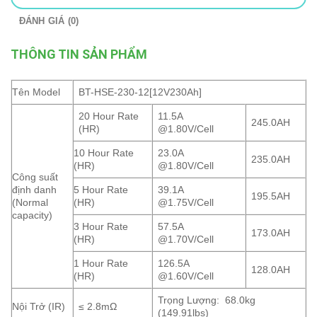
ĐÁNH GIÁ (0)
THÔNG TIN SẢN PHẨM
Tên Model
BT-HSE-230-12[12V230Ah]
20 Hour Rate
11.5A
245.0AH
(HR)
@1.80V/Cell
10 Hour Rate
23.0A
235.0AH
(HR)
@1.80V/Cell
Công suất
định danh
5 Hour Rate
39.1A
195.5AH
(Normal
(HR)
@1.75V/Cell
capacity)
3 Hour Rate
57.5A
173.0AH
(HR)
@1.70V/Cell
1 Hour Rate
126.5A
128.0AH
(HR)
@1.60V/Cell
Trọng Lượng: 68.0kg
Nội Trở (IR)
≤ 2.8mΩ
(149.91lbs)